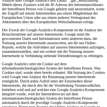
Analyse über Google Analytics den Zusatz "_gat._anonymizeIp".
Mittels dieses Zusatzes wird die IP-Adresse des Internetanschlusses
der betroffenen Person von Google gekürzt und anonymisiert, wenn
der Zugriff auf unsere Internetseiten aus einem Mitgliedstaat der
Europäischen Union oder aus einem anderen Vertragsstaat des
Abkommens über den Europäischen Wirtschaftsraum erfolgt.
Der Zweck der Google-Analytics-Komponente ist die Analyse der
Besucherströme auf unserer Internetseite. Google nutzt die
gewonnenen Daten und Informationen unter anderem dazu, die
Nutzung unserer Internetseite auszuwerten, um für uns Online-
Reports, welche die Aktivitäten auf unseren Internetseiten aufzeigen,
zusammenzustellen, und um weitere mit der Nutzung unserer
Internetseite in Verbindung stehende Dienstleistungen zu erbringen.
Google Analytics setzt ein Cookie auf dem
informationstechnologischen System der betroffenen Person. Was
Cookies sind, wurde oben bereits erläutert. Mit Setzung des Cookies
wird Google eine Analyse der Benutzung unserer Internetseite
ermöglicht. Durch jeden Aufruf einer der Einzelseiten dieser
Internetseite, die durch den für die Verarbeitung Verantwortlichen
betrieben wird und auf welcher eine Google-Analytics-Komponente
integriert wurde, wird der Internetbrowser auf dem
informationstechnologischen System der betroffenen Person
automatisch durch die jeweilige Google-Analytics-Komponente
veranlasst, Daten zum Zwecke der Online-Analyse an Google zu