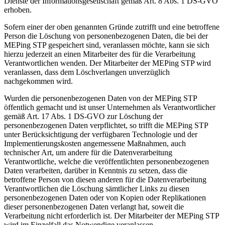
Dienste der Informationsgesellschaft gemäß Art. 8 Abs. 1 DS-GVO
erhoben.
Sofern einer der oben genannten Gründe zutrifft und eine betroffene
Person die Löschung von personenbezogenen Daten, die bei der
MEPing STP gespeichert sind, veranlassen möchte, kann sie sich
hierzu jederzeit an einen Mitarbeiter des für die Verarbeitung
Verantwortlichen wenden. Der Mitarbeiter der MEPing STP wird
veranlassen, dass dem Löschverlangen unverzüglich
nachgekommen wird.
Wurden die personenbezogenen Daten von der MEPing STP
öffentlich gemacht und ist unser Unternehmen als Verantwortlicher
gemäß Art. 17 Abs. 1 DS-GVO zur Löschung der
personenbezogenen Daten verpflichtet, so trifft die MEPing STP
unter Berücksichtigung der verfügbaren Technologie und der
Implementierungskosten angemessene Maßnahmen, auch
technischer Art, um andere für die Datenverarbeitung
Verantwortliche, welche die veröffentlichten personenbezogenen
Daten verarbeiten, darüber in Kenntnis zu setzen, dass die
betroffene Person von diesen anderen für die Datenverarbeitung
Verantwortlichen die Löschung sämtlicher Links zu diesen
personenbezogenen Daten oder von Kopien oder Replikationen
dieser personenbezogenen Daten verlangt hat, soweit die
Verarbeitung nicht erforderlich ist. Der Mitarbeiter der MEPing STP
wird im Einzelfall das Notwendige veranlassen.