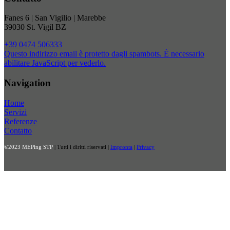
Fanes 6 | San Vigilio | Marebbe
39030 St. Vigil BZ
+39 0474 506333
Questo indirizzo email è protetto dagli spambots. È necessario
abilitare JavaScript per vederlo.
Navigation
Home
Servizi
Referenze
Contatto
©2023 MEPing STP
| Tutti i diritti riservati |
Impronta
|
Privacy